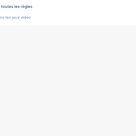
 toutes les règles
s les jeux vidéo
us choquant de Rockstar ? - Le scandale BULLY
e plus moche de Steam
du RÊVE tourne au CAUCHEMAR
pendant 8 heures
it… à tort
umiliés par un jeu vidéo
ire - Final Fantasy 8
ti un empire - Age of Empires
story DOFUS
tard, il crée l'un des pires jeux de tous les temps, MindsEye.