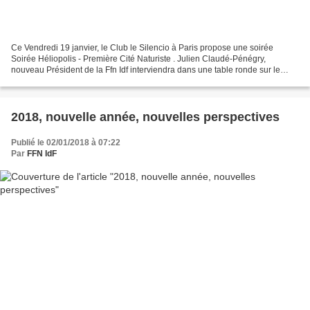
Ce Vendredi 19 janvier, le Club le Silencio à Paris propose une soirée
Soirée Héliopolis - Première Cité Naturiste . Julien Claudé-Pénégry,
nouveau Président de la Ffn Idf interviendra dans une table ronde sur le
naturisme urbain dans le cadre d'une belle...
2018, nouvelle année, nouvelles perspectives
Publié le 02/01/2018 à 07:22
Par
FFN IdF