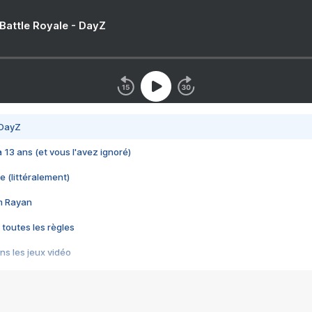
 Battle Royale - DayZ
 DayZ
 a 13 ans (et vous l'avez ignoré)
e (littéralement)
im Rayan
 toutes les règles
s les jeux vidéo
us choquant de Rockstar ? - Le scandale BULLY
e plus moche de Steam