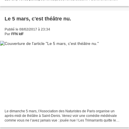
ouvert à tous, festif et convivial,...
Le 5 mars, c'est théâtre nu.
Publié le 08/02/2017 à 23:34
Par
FFN IdF
Le dimanche 5 mars, l'Association des Naturistes de Paris organise un
après-midi de théâtre à Saint-Denis. Venez voir une comédie médiévale
comme vous ne l’avez jamais vue : jouée nue ! Les Trimarrants quitte le
monde textile avec leur spectacle "Légende"....